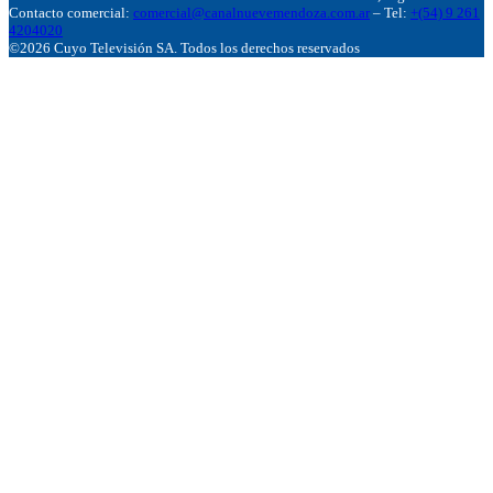
Contacto comercial:
comercial@canalnuevemendoza.com.ar
– Tel:
+(54) 9 261
4204020
©2026 Cuyo Televisión SA. Todos los derechos reservados