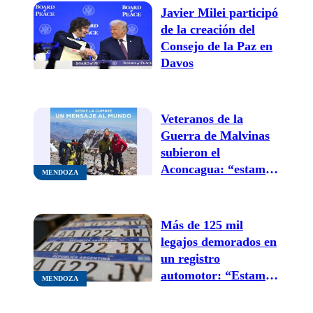
Javier Milei participó
de la creación del
Consejo de la Paz en
Davos
Veteranos de la
Guerra de Malvinas
subieron el
Aconcagua: “estamos
MENDOZA
dejando un legado
por la paz”
Más de 125 mil
legajos demorados en
un registro
automotor: “Estamos
MENDOZA
desde septiembre
esperando trámites”