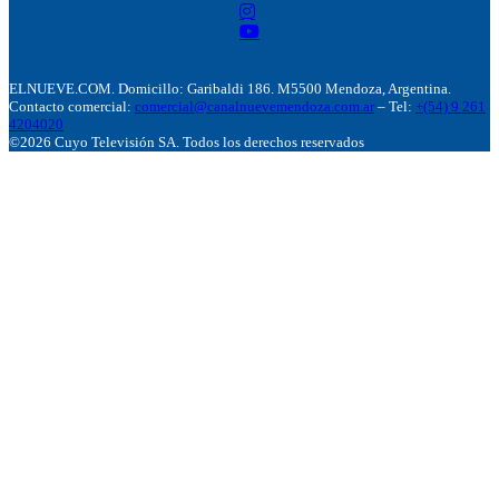
ELNUEVE.COM. Domicillo: Garibaldi 186. M5500 Mendoza, Argentina.
Contacto comercial:
comercial@canalnuevemendoza.com.ar
– Tel:
+(54) 9 261
4204020
©2026 Cuyo Televisión SA. Todos los derechos reservados