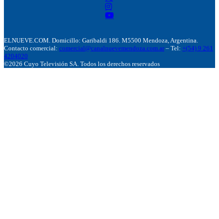
ELNUEVE.COM. Domicillo: Garibaldi 186. M5500 Mendoza, Argentina.
Contacto comercial:
comercial@canalnuevemendoza.com.ar
– Tel:
+(54) 9 261
4204020
©2026 Cuyo Televisión SA. Todos los derechos reservados