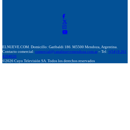
ELNUEVE.COM. Domicillo: Garibaldi 186. M5500 Mendoza, Argentina.
Contacto comercial:
comercial@canalnuevemendoza.com.ar
– Tel:
+(54) 9 261
4204020
©2026 Cuyo Televisión SA. Todos los derechos reservados