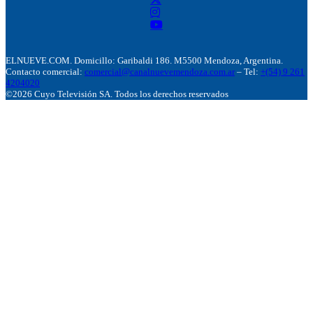
ELNUEVE.COM. Domicillo: Garibaldi 186. M5500 Mendoza, Argentina.
Contacto comercial:
comercial@canalnuevemendoza.com.ar
– Tel:
+(54) 9 261
4204020
©2026 Cuyo Televisión SA. Todos los derechos reservados