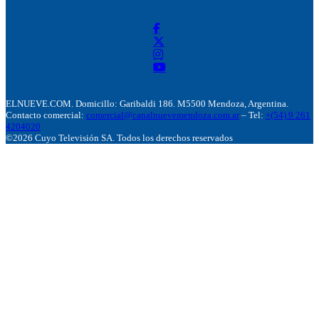
ELNUEVE.COM. Domicillo: Garibaldi 186. M5500 Mendoza, Argentina.
Contacto comercial:
comercial@canalnuevemendoza.com.ar
– Tel:
+(54) 9 261
4204020
©2026 Cuyo Televisión SA. Todos los derechos reservados