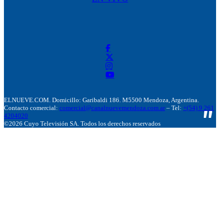
ELNUEVE.COM. Domicillo: Garibaldi 186. M5500 Mendoza, Argentina.
Contacto comercial:
comercial@canalnuevemendoza.com.ar
– Tel:
+(54) 9 261
4204020
©2026 Cuyo Televisión SA. Todos los derechos reservados