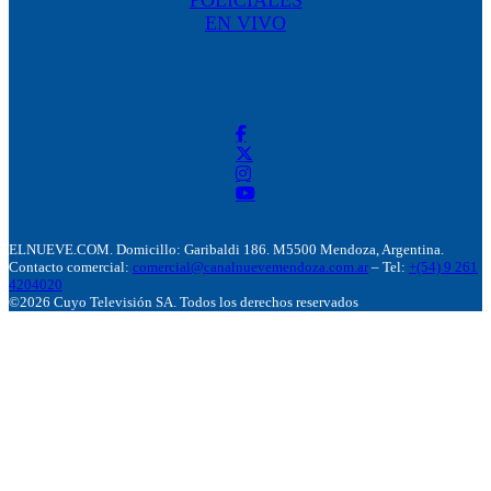
EN VIVO
ELNUEVE.COM. Domicillo: Garibaldi 186. M5500 Mendoza, Argentina.
Contacto comercial:
comercial@canalnuevemendoza.com.ar
– Tel:
+(54) 9 261
4204020
©2026 Cuyo Televisión SA. Todos los derechos reservados