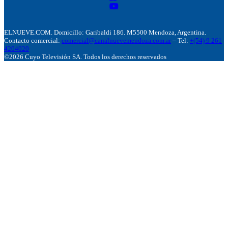
ELNUEVE.COM. Domicillo: Garibaldi 186. M5500 Mendoza, Argentina.
Contacto comercial:
comercial@canalnuevemendoza.com.ar
– Tel:
+(54) 9 261
4204020
©2026 Cuyo Televisión SA. Todos los derechos reservados