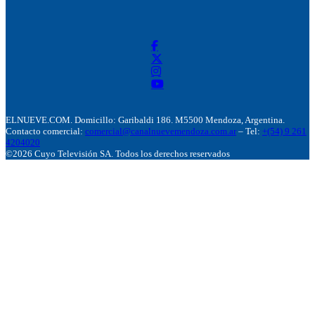
ELNUEVE.COM. Domicillo: Garibaldi 186. M5500 Mendoza, Argentina.
Contacto comercial:
comercial@canalnuevemendoza.com.ar
– Tel:
+(54) 9 261
4204020
©2026 Cuyo Televisión SA. Todos los derechos reservados