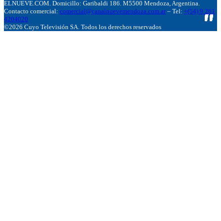
ELNUEVE.COM. Domicillo: Garibaldi 186. M5500 Mendoza, Argentina.
Contacto comercial:
comercial@canalnuevemendoza.com.ar
– Tel:
+(54) 9 261
4204020
©2026 Cuyo Televisión SA. Todos los derechos reservados