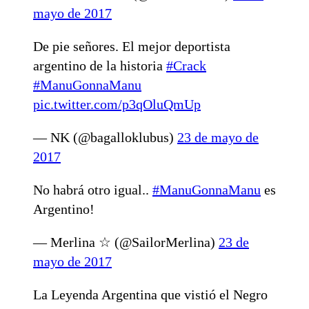
mayo de 2017
De pie señores. El mejor deportista
argentino de la historia
#Crack
#ManuGonnaManu
pic.twitter.com/p3qOluQmUp
— NK (@bagalloklubus)
23 de mayo de
2017
No habrá otro igual..
#ManuGonnaManu
es
Argentino!
— Merlina ☆ (@SailorMerlina)
23 de
mayo de 2017
La Leyenda Argentina que vistió el Negro