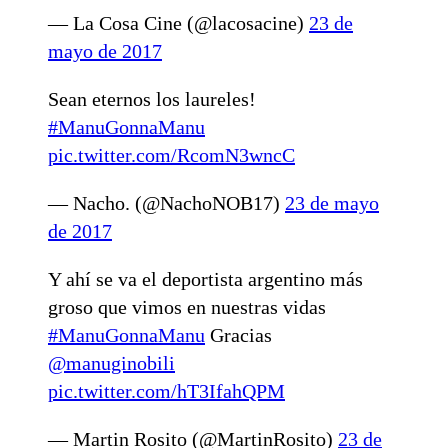
— La Cosa Cine (@lacosacine)
23 de
mayo de 2017
Sean eternos los laureles!
#ManuGonnaManu
pic.twitter.com/RcomN3wncC
— Nacho. (@NachoNOB17)
23 de mayo
de 2017
Y ahí se va el deportista argentino más
groso que vimos en nuestras vidas
#ManuGonnaManu
Gracias
@manuginobili
pic.twitter.com/hT3IfahQPM
— Martin Rosito (@MartinRosito)
23 de