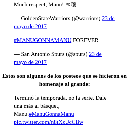
Much respect, Manu! 👊🏽
— GoldenStateWarriors (@warriors)
23 de
mayo de 2017
#MANUGONNAMANU
FOREVER
— San Antonio Spurs (@spurs)
23 de
mayo de 2017
Estos son algunos de los posteos que se hicieron en
homenaje al grande:
Terminó la temporada, no la serie. Dale
una más al básquet,
Manu.
#ManuGonnaManu
pic.twitter.com/n8tXzUcCBw