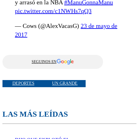
y arrasó en la NBA
#ManuGonnaManu
pic.twitter.com/c1NWHs7qQ3
— Cows (@AlexVacasG)
23 de mayo de
2017
SEGUINOS EN
DEPORTES
UN GRANDE
LAS MÁS LEÍDAS