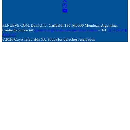
ELNUEVE.COM. Domicillo: Garibaldi 186. M5500 Mendoza, Argentina.
Contacto comercial:
comercial@canalnuevemendoza.com.ar
– Tel:
+(54) 9 261
4204020
©2026 Cuyo Televisión SA. Todos los derechos reservados