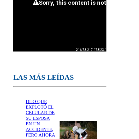
LAS MÁS LEÍDAS
DIJO QUE
EXPLOTÓ EL
CELULAR DE
SU ESPOSA
EN UN
ACCIDENTE,
PERO AHORA