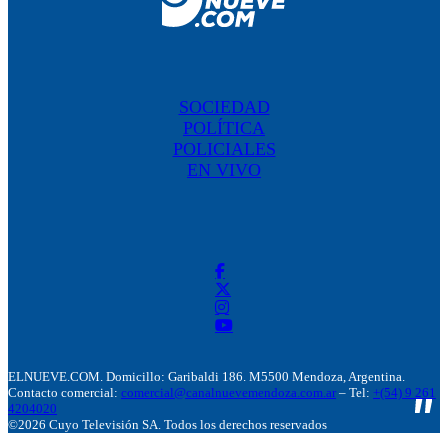
SOCIEDAD
POLÍTICA
POLICIALES
EN VIVO
ELNUEVE.COM. Domicillo: Garibaldi 186. M5500 Mendoza, Argentina.
Contacto comercial:
comercial@canalnuevemendoza.com.ar
– Tel:
+(54) 9 261
4204020
©2026 Cuyo Televisión SA. Todos los derechos reservados