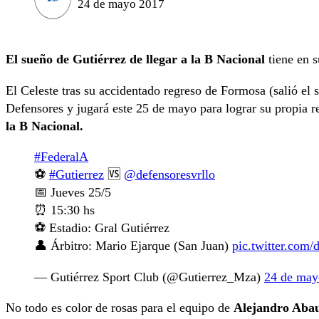
24 de mayo 2017
El sueño de Gutiérrez de llegar a la B Nacional
tiene en 
El Celeste tras su accidentado regreso de Formosa (salió el 
Defensores y jugará este 25 de mayo para lograr su propia 
la B Nacional.
#FederalA
⚽
#Gutierrez
🆚
@defensoresvrllo
📅 Jueves 25/5
⏰ 15:30 hs
⚽ Estadio: Gral Gutiérrez
👤 Árbitro: Mario Ejarque (San Juan)
pic.twitter.co
— Gutiérrez Sport Club (@Gutierrez_Mza)
24 de may
No todo es color de rosas para el equipo de
Alejandro Aba