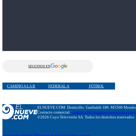
SEGUINOS EN
CAMINO A LA B
FEDERAL A
FÚTBOL
ELNUEVE.COM. Domicillo: Garibaldi 186. M5500 Mendoza
Contacto comercial:
comercial@canalnuevemendoza.com.a
©2026 Cuyo Televisión SA. Todos los derechos reservados