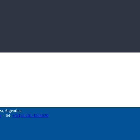
, Argentina.
r
– Tel:
+(54) 9 261 4204020