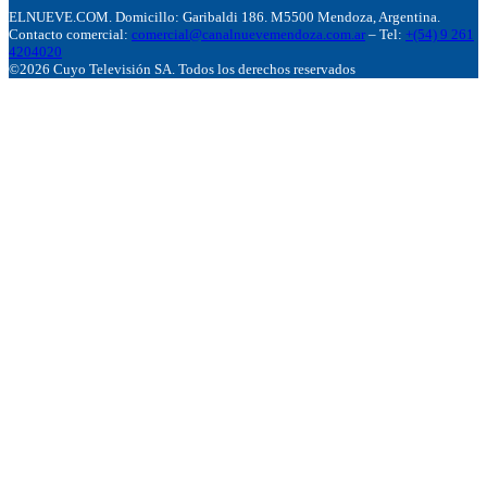
ELNUEVE.COM. Domicillo: Garibaldi 186. M5500 Mendoza, Argentina.
Contacto comercial:
comercial@canalnuevemendoza.com.ar
– Tel:
+(54) 9 261
4204020
©2026 Cuyo Televisión SA. Todos los derechos reservados