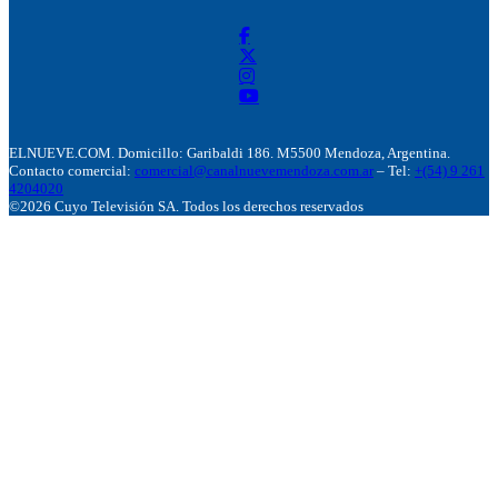
ELNUEVE.COM. Domicillo: Garibaldi 186. M5500 Mendoza, Argentina.
Contacto comercial:
comercial@canalnuevemendoza.com.ar
– Tel:
+(54) 9 261
4204020
©2026 Cuyo Televisión SA. Todos los derechos reservados