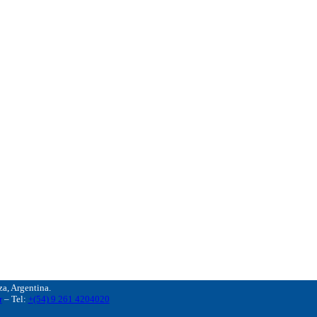
, Argentina.
r
– Tel:
+(54) 9 261 4204020