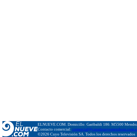
ELNUEVE.COM. Domicillo: Garibaldi 186. M5500 Mendoza
Contacto comercial:
comercial@canalnuevemendoza.com.a
©2026 Cuyo Televisión SA. Todos los derechos reservados