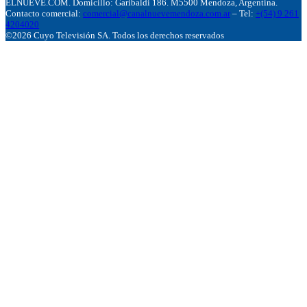
ELNUEVE.COM. Domicillo: Garibaldi 186. M5500 Mendoza, Argentina.
Contacto comercial:
comercial@canalnuevemendoza.com.ar
– Tel:
+(54) 9 261
4204020
©2026 Cuyo Televisión SA. Todos los derechos reservados