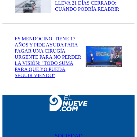
LLEVA 21 DÍAS CERRADO:
CUÁNDO PODRÍA REABRIR
ES MENDOCINO, TIENE 17
AÑOS Y PIDE AYUDA PARA
PAGAR UNA CIRUGÍA
URGENTE PARA NO PERDER
LA VISIÓN: "TODO SUMA
PARA QUE YO PUEDA
SEGUIR VIENDO"
SOCIEDAD