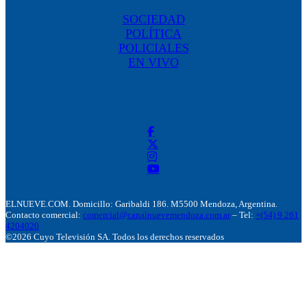
SOCIEDAD
POLÍTICA
POLICIALES
EN VIVO
ELNUEVE.COM. Domicillo: Garibaldi 186. M5500 Mendoza, Argentina.
Contacto comercial:
comercial@canalnuevemendoza.com.ar
– Tel:
+(54) 9 261
4204020
©2026 Cuyo Televisión SA. Todos los derechos reservados