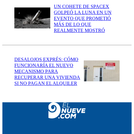
UN COHETE DE SPACEX
GOLPEÓ LA LUNA EN UN
EVENTO QUE PROMETIÓ
MÁS DE LO QUE
REALMENTE MOSTRÓ
DESALOJOS EXPRÉS: CÓMO
FUNCIONARÍA EL NUEVO
MECANISMO PARA
RECUPERAR UNA VIVIENDA
SI NO PAGAN EL ALQUILER