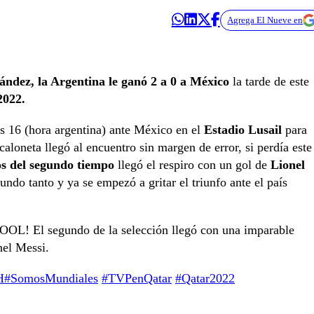
Agrega El Nueve en
ndez, la Argentina le ganó 2 a 0 a México
la tarde de este
 2022.
as 16 (hora argentina) ante México en el
Estadio Lusail
para
loneta llegó al encuentro sin margen de error, si perdía este
os del segundo tiempo
llegó el respiro con un gol de
Lionel
undo tanto y ya se empezó a gritar el triunfo ante el país
! El segundo de la selección llegó con una imparable
nel Messi.
H
#SomosMundiales
#TVPenQatar
#Qatar2022