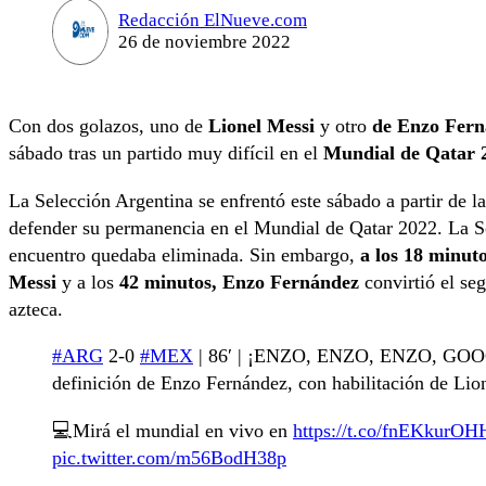
Redacción ElNueve.com
26 de noviembre 2022
Con dos golazos, uno de
Lionel Messi
y otro
de Enzo Ferná
sábado tras un partido muy difícil en el
Mundial de Qatar
La Selección Argentina se enfrentó este sábado a partir de l
defender su permanencia en el Mundial de Qatar 2022. La Sca
encuentro quedaba eliminada. Sin embargo,
a los 18 minut
Messi
y a los
42 minutos, Enzo Fernández
convirtió el seg
azteca.
#ARG
2-0
#MEX
| 86′ | ¡ENZO, ENZO, ENZO, GOOOOL
definición de Enzo Fernández, con habilitación de Lio
💻Mirá el mundial en vivo en
https://t.co/fnEKkurOH
pic.twitter.com/m56BodH38p