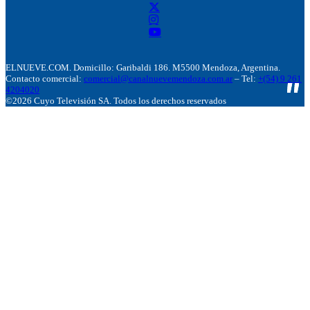
ELNUEVE.COM. Domicillo: Garibaldi 186. M5500 Mendoza, Argentina.
Contacto comercial:
comercial@canalnuevemendoza.com.ar
– Tel:
+(54) 9 261
4204020
©2026 Cuyo Televisión SA. Todos los derechos reservados