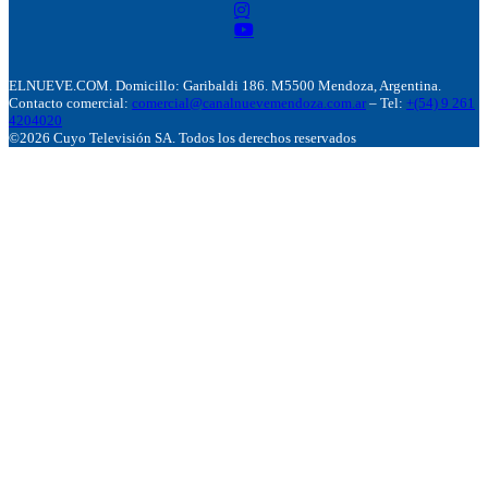
ELNUEVE.COM. Domicillo: Garibaldi 186. M5500 Mendoza, Argentina.
Contacto comercial:
comercial@canalnuevemendoza.com.ar
– Tel:
+(54) 9 261
4204020
©2026 Cuyo Televisión SA. Todos los derechos reservados