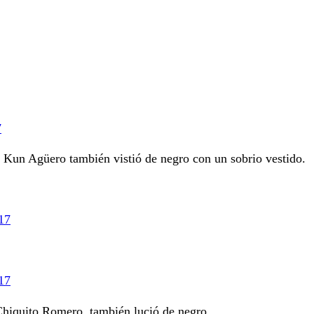
7
o Kun Agüero también vistió de negro con un sobrio vestido.
17
17
Chiquito Romero, también lució de negro