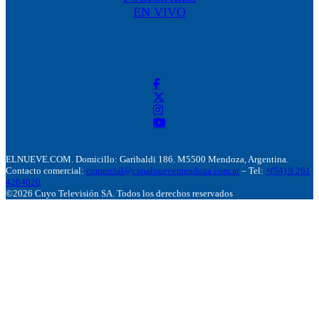
EN VIVO
ELNUEVE.COM. Domicillo: Garibaldi 186. M5500 Mendoza, Argentina.
Contacto comercial:
comercial@canalnuevemendoza.com.ar
– Tel:
+(54) 9 261
4204020
©2026 Cuyo Televisión SA. Todos los derechos reservados