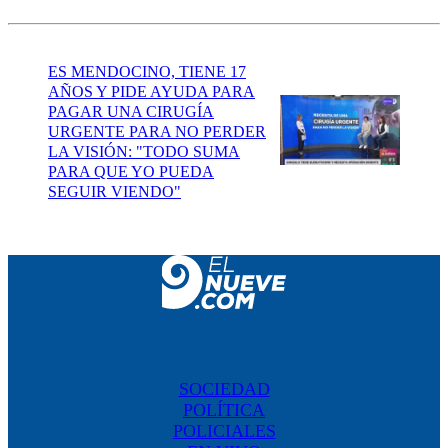
ES MENDOCINO, TIENE 17
AÑOS Y PIDE AYUDA PARA
PAGAR UNA CIRUGÍA
URGENTE PARA NO PERDER
LA VISIÓN: "TODO SUMA
PARA QUE YO PUEDA
SEGUIR VIENDO"
SOCIEDAD
POLÍTICA
POLICIALES