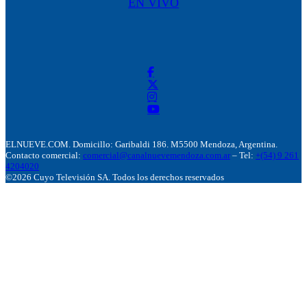
EN VIVO
ELNUEVE.COM. Domicillo: Garibaldi 186. M5500 Mendoza, Argentina.
Contacto comercial:
comercial@canalnuevemendoza.com.ar
– Tel:
+(54) 9 261
4204020
©2026 Cuyo Televisión SA. Todos los derechos reservados