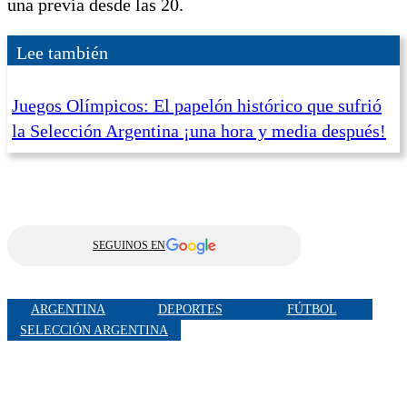
una previa desde las 20.
Lee también
Juegos Olímpicos: El papelón histórico que sufrió
la Selección Argentina ¡una hora y media después!
SEGUINOS EN
ARGENTINA
DEPORTES
FÚTBOL
SELECCIÓN ARGENTINA