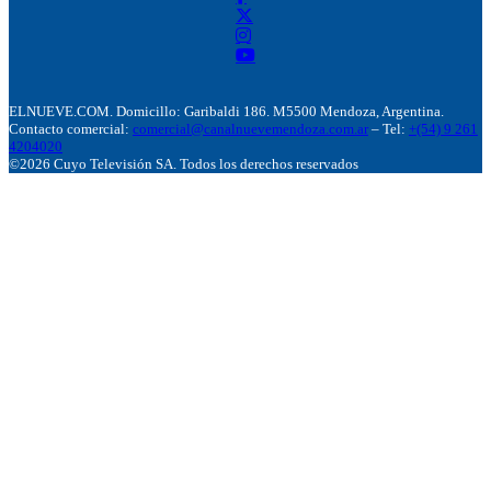
ELNUEVE.COM. Domicillo: Garibaldi 186. M5500 Mendoza, Argentina.
Contacto comercial:
comercial@canalnuevemendoza.com.ar
– Tel:
+(54) 9 261
4204020
©2026 Cuyo Televisión SA. Todos los derechos reservados