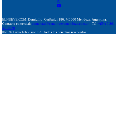
ELNUEVE.COM. Domicillo: Garibaldi 186. M5500 Mendoza, Argentina.
Contacto comercial:
comercial@canalnuevemendoza.com.ar
– Tel:
+(54) 9 261
4204020
©2026 Cuyo Televisión SA. Todos los derechos reservados