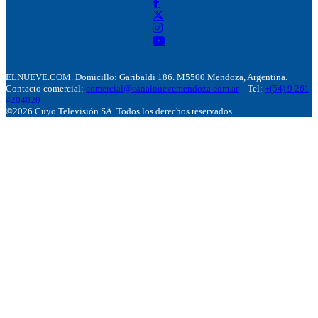
ELNUEVE.COM. Domicillo: Garibaldi 186. M5500 Mendoza, Argentina.
Contacto comercial:
comercial@canalnuevemendoza.com.ar
– Tel:
+(54) 9 261
4204020
©2026 Cuyo Televisión SA. Todos los derechos reservados