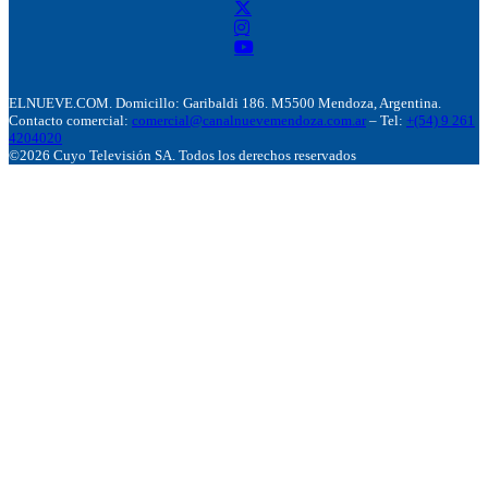
ELNUEVE.COM. Domicillo: Garibaldi 186. M5500 Mendoza, Argentina.
Contacto comercial:
comercial@canalnuevemendoza.com.ar
– Tel:
+(54) 9 261
4204020
©2026 Cuyo Televisión SA. Todos los derechos reservados