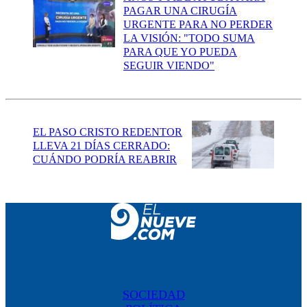
PAGAR UNA CIRUGÍA
URGENTE PARA NO PERDER
LA VISIÓN: "TODO SUMA
PARA QUE YO PUEDA
SEGUIR VIENDO"
EL PASO CRISTO REDENTOR
LLEVA 21 DÍAS CERRADO:
CUÁNDO PODRÍA REABRIR
SOCIEDAD