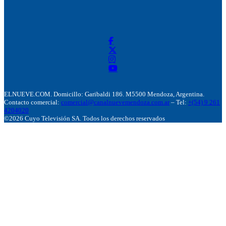
ELNUEVE.COM. Domicillo: Garibaldi 186. M5500 Mendoza, Argentina.
Contacto comercial:
comercial@canalnuevemendoza.com.ar
– Tel:
+(54) 9 261
4204020
©2026 Cuyo Televisión SA. Todos los derechos reservados