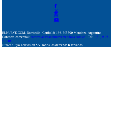
ELNUEVE.COM. Domicillo: Garibaldi 186. M5500 Mendoza, Argentina.
Contacto comercial:
comercial@canalnuevemendoza.com.ar
– Tel:
+(54) 9 261
4204020
©2026 Cuyo Televisión SA. Todos los derechos reservados