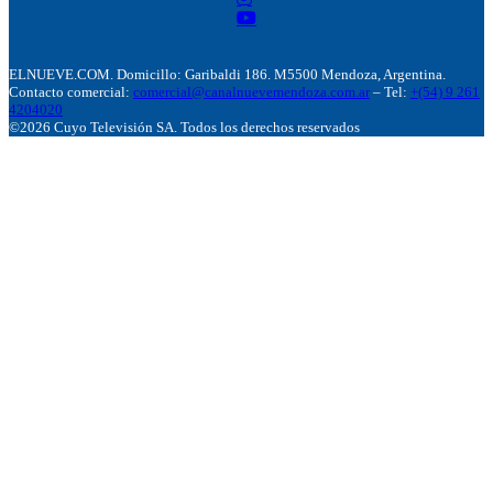
ELNUEVE.COM. Domicillo: Garibaldi 186. M5500 Mendoza, Argentina.
Contacto comercial:
comercial@canalnuevemendoza.com.ar
– Tel:
+(54) 9 261
4204020
©2026 Cuyo Televisión SA. Todos los derechos reservados