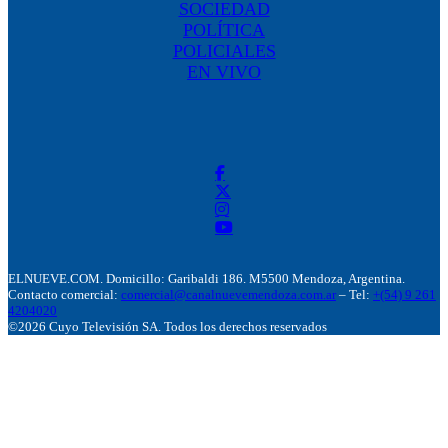
SOCIEDAD
POLÍTICA
POLICIALES
EN VIVO
ELNUEVE.COM. Domicillo: Garibaldi 186. M5500 Mendoza, Argentina.
Contacto comercial:
comercial@canalnuevemendoza.com.ar
– Tel:
+(54) 9 261
4204020
©2026 Cuyo Televisión SA. Todos los derechos reservados