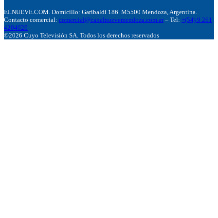
ELNUEVE.COM. Domicillo: Garibaldi 186. M5500 Mendoza, Argentina.
Contacto comercial:
comercial@canalnuevemendoza.com.ar
– Tel:
+(54) 9 261
4204020
©2026 Cuyo Televisión SA. Todos los derechos reservados