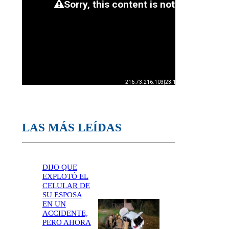
LAS MÁS LEÍDAS
DIJO QUE
EXPLOTÓ EL
CELULAR DE
SU ESPOSA
EN UN
ACCIDENTE,
PERO AHORA