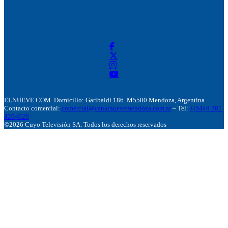
ELNUEVE.COM. Domicillo: Garibaldi 186. M5500 Mendoza, Argentina.
Contacto comercial:
comercial@canalnuevemendoza.com.ar
– Tel:
+(54) 9 261
4204020
©2026 Cuyo Televisión SA. Todos los derechos reservados