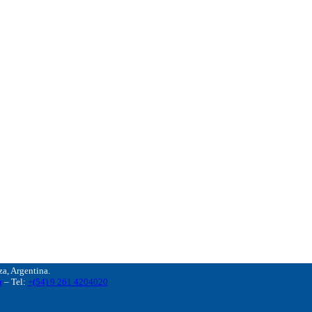
, Argentina.
r
– Tel:
+(54) 9 261 4204020