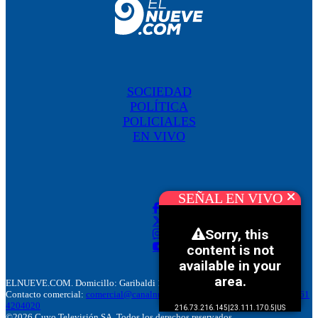
SOCIEDAD
POLÍTICA
POLICIALES
EN VIVO
SEÑAL EN VIVO
ELNUEVE.COM. Domicillo: Garibaldi 186. M5500 Mendoza, Argentina.
Contacto comercial:
comercial@canalnuevemendoza.com.ar
– Tel:
+(54) 9 261
4204020
©2026 Cuyo Televisión SA. Todos los derechos reservados