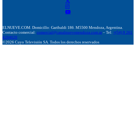
ELNUEVE.COM. Domicillo: Garibaldi 186. M5500 Mendoza, Argentina.
Contacto comercial:
comercial@canalnuevemendoza.com.ar
– Tel:
+(54) 9 261
4204020
©2026 Cuyo Televisión SA. Todos los derechos reservados