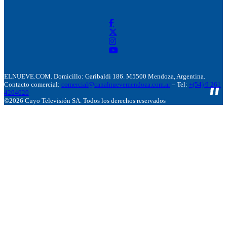
ELNUEVE.COM. Domicillo: Garibaldi 186. M5500 Mendoza, Argentina.
Contacto comercial:
comercial@canalnuevemendoza.com.ar
– Tel:
+(54) 9 261
4204020
©2026 Cuyo Televisión SA. Todos los derechos reservados