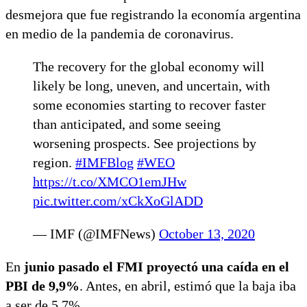
desmejora que fue registrando la economía argentina
en medio de la pandemia de coronavirus.
The recovery for the global economy will
likely be long, uneven, and uncertain, with
some economies starting to recover faster
than anticipated, and some seeing
worsening prospects. See projections by
region.
#IMFBlog
#WEO
https://t.co/XMCO1emJHw
pic.twitter.com/xCkXoGlADD
— IMF (@IMFNews)
October 13, 2020
En
junio pasado el FMI proyectó una caída en el
PBI de 9,9%
. Antes, en abril, estimó que la baja iba
a ser de 5,7%.