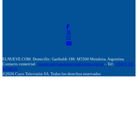
ELNUEVE.COM. Domicillo: Garibaldi 186. M5500 Mendoza, Argentina.
Contacto comercial:
comercial@canalnuevemendoza.com.ar
– Tel:
+(54) 9 261
4204020
©2026 Cuyo Televisión SA. Todos los derechos reservados