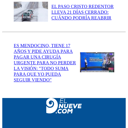
EL PASO CRISTO REDENTOR
LLEVA 21 DÍAS CERRADO:
CUÁNDO PODRÍA REABRIR
ES MENDOCINO, TIENE 17
AÑOS Y PIDE AYUDA PARA
PAGAR UNA CIRUGÍA
URGENTE PARA NO PERDER
LA VISIÓN: "TODO SUMA
PARA QUE YO PUEDA
SEGUIR VIENDO"