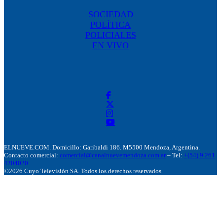
SOCIEDAD
POLÍTICA
POLICIALES
EN VIVO
ELNUEVE.COM. Domicillo: Garibaldi 186. M5500 Mendoza, Argentina.
Contacto comercial:
comercial@canalnuevemendoza.com.ar
– Tel:
+(54) 9 261
4204020
©2026 Cuyo Televisión SA. Todos los derechos reservados