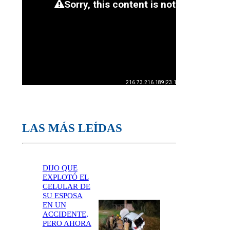
LAS MÁS LEÍDAS
DIJO QUE
EXPLOTÓ EL
CELULAR DE
SU ESPOSA
EN UN
ACCIDENTE,
PERO AHORA