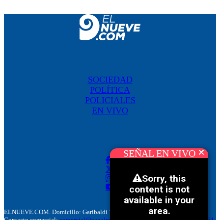
SOCIEDAD
POLÍTICA
POLICIALES
EN VIVO
SEÑAL EN VIVO
ELNUEVE.COM. Domicillo: Garibaldi 186. M5500 Mendoza, Argentina.
Contacto comercial:
comercial@canalnuevemendoza.com.ar
– Tel:
+(54) 9 261