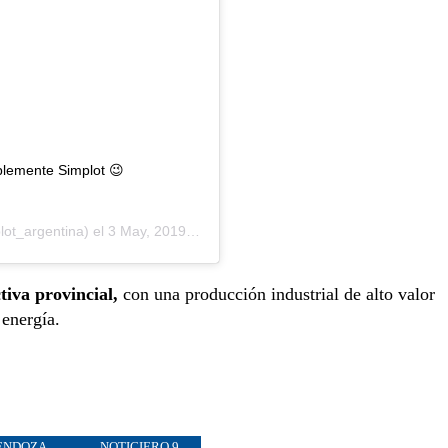
plemente Simplot 😉
ot_argentina) el
3 May, 2019 a las 11:24 PDT
tiva provincial,
con una producción industrial de alto valor
 energía.
ENDOZA
NOTICIERO 9