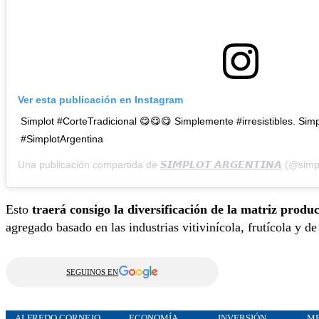
Ver esta publicación en Instagram
Simplot #CorteTradicional 😋😋😋 Simplemente #irresistibles. Sim
#SimplotArgentina
Una publicación compartida de
𝙎𝙄𝙈𝙋𝙇𝙊𝙏 𝘼𝙍𝙂𝙀𝙉𝙏𝙄𝙉𝘼
(@simpl
Esto
traerá consigo la diversificación de la matriz produc
agregado basado en las industrias vitivinícola, frutícola y de
SEGUINOS EN
ALFREDO CORNEJO
ECONOMÍA
INVERSIÓN
M