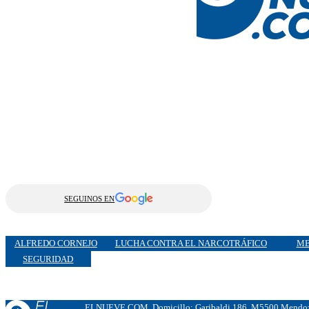
SEGUINOS EN
ALFREDO CORNEJO
LUCHA CONTRA EL NARCOTRÁFICO
ME
SEGURIDAD
ELNUEVE.COM. Domicillo: Garibaldi 186. M5500 Mendoza