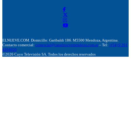
ELNUEVE.COM. Domicillo: Garibaldi 186. M5500 Mendoza, Argentina.
Contacto comercial:
comercial@canalnuevemendoza.com.ar
– Tel:
+(54) 9 261
4204020
©2026 Cuyo Televisión SA. Todos los derechos reservados